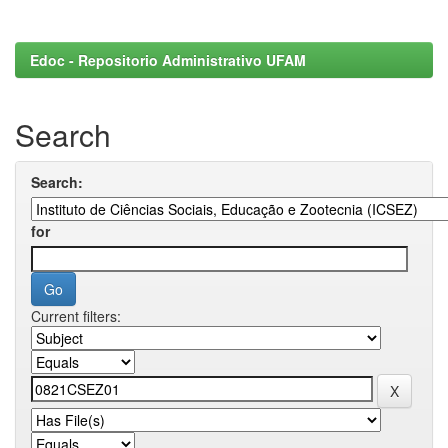
Edoc - Repositorio Administrativo UFAM
Search
Search:
for
Current filters: