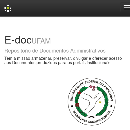
Skip
navigation
E-doc
UFAM
Repositorio de Documentos Administrativos
Tem a missão armazenar, preservar, divulgar e oferecer acesso
aos Documentos produzidos para os portais institucionais