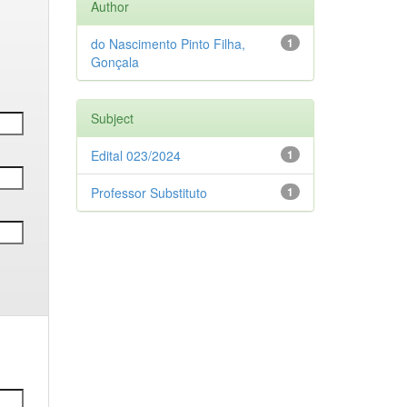
Author
do Nascimento Pinto Filha,
1
Gonçala
Subject
Edital 023/2024
1
Professor Substituto
1