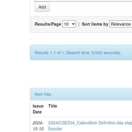
Results/Page
|
Sort items by
Results 1-1 of 1 (Search time: 0.002 seconds).
Item hits:
Issue
Title
Date
2024-
2324ICSEZ04_Calendário Definitivo das eta
12-12
Escolar