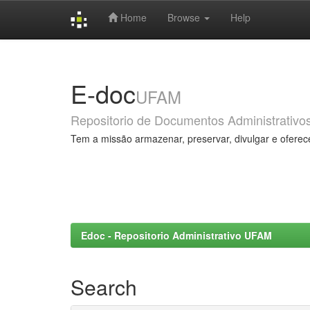
Home
Browse
Help
Skip
navigation
E-doc
UFAM
Repositorio de Documentos Administrativo
Tem a missão armazenar, preservar, divulgar e oferec
Edoc - Repositorio Administrativo UFAM
Search