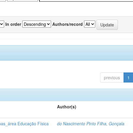
In order
Authors/record
previous
1
Author(s)
pas_área Educação Física
do Nascimento Pinto Filha, Gonçala