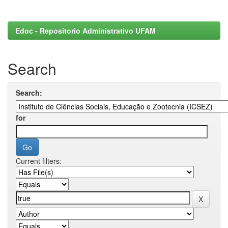
Edoc - Repositorio Administrativo UFAM
Search
Search:
for
Current filters: