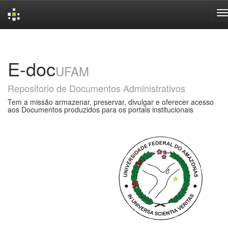
Skip
navigation
E-doc
UFAM
Repositorio de Documentos Administrativos
Tem a missão armazenar, preservar, divulgar e oferecer acesso
aos Documentos produzidos para os portais institucionais