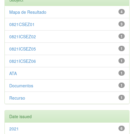
Mapa de Resultado
4
0821CSEZ01
3
0821ICSEZ02
1
0821ICSEZ05
1
0821ICSEZ06
1
ATA
1
Documentos
1
Recurso
1
Date issued
2021
6