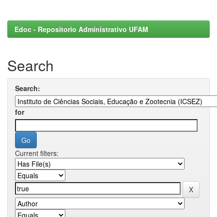
Edoc - Repositorio Administrativo UFAM
Search
Search:
for
Current filters: