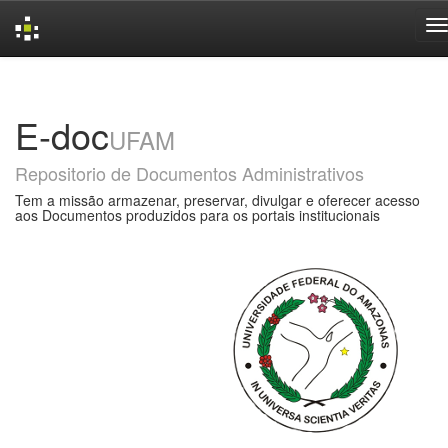
Skip
navigation
E-doc
UFAM
Repositorio de Documentos Administrativos
Tem a missão armazenar, preservar, divulgar e oferecer acesso
aos Documentos produzidos para os portais institucionais