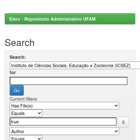
Edoc - Repositorio Administrativo UFAM
Search
Search:
for
Current filters: