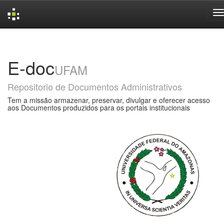
Skip
navigation
E-doc
UFAM
Repositorio de Documentos Administrativos
Tem a missão armazenar, preservar, divulgar e oferecer acesso
aos Documentos produzidos para os portais institucionais