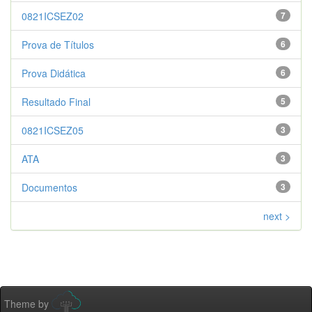
0821ICSEZ02
7
Prova de Títulos
6
Prova Didática
6
Resultado Final
5
0821ICSEZ05
3
ATA
3
Documentos
3
next >
Theme by