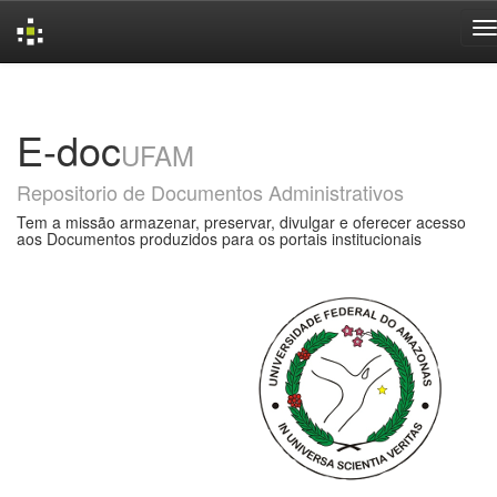
Skip
navigation
E-doc
UFAM
Repositorio de Documentos Administrativos
Tem a missão armazenar, preservar, divulgar e oferecer acesso
aos Documentos produzidos para os portais institucionais