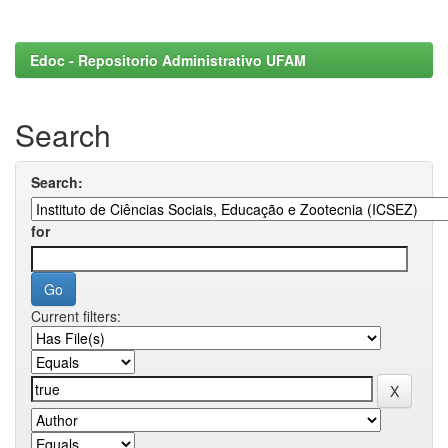
Edoc - Repositorio Administrativo UFAM
Search
Search:
for
Current filters: