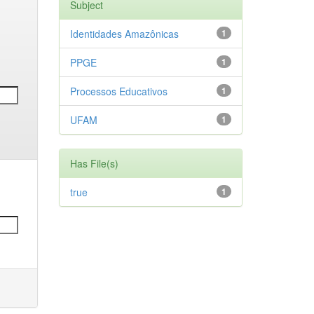
Subject
Identidades Amazônicas
1
PPGE
1
Processos Educativos
1
UFAM
1
Has File(s)
true
1