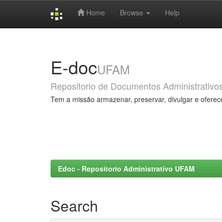
Home
Browse
Help
Skip
navigation
E-doc
UFAM
Repositorio de Documentos Administrativo
Tem a missão armazenar, preservar, divulgar e oferec
Edoc - Repositorio Administrativo UFAM
Search