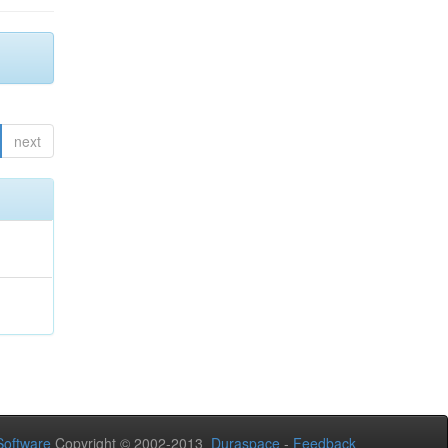
next
oftware
Copyright © 2002-2013
Duraspace
-
Feedback