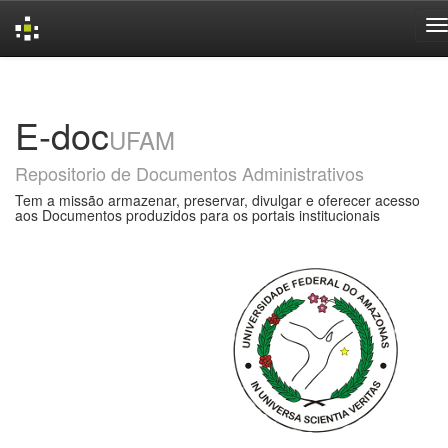
Skip
navigation
E-doc
UFAM
Repositorio de Documentos Administrativos
Tem a missão armazenar, preservar, divulgar e oferecer acesso
aos Documentos produzidos para os portais institucionais