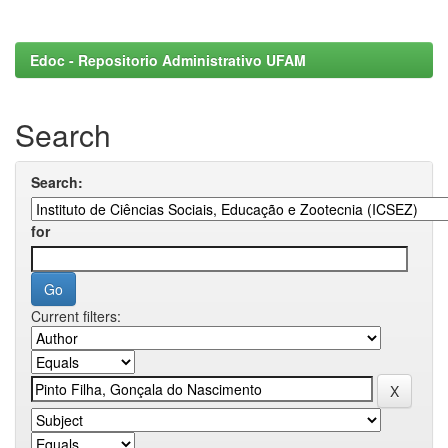
Edoc - Repositorio Administrativo UFAM
Search
Search:
for
Current filters: