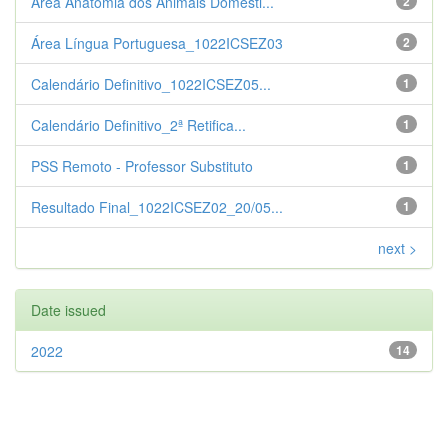
Área Anatomia dos Animais Domésti...
2
Área Língua Portuguesa_1022ICSEZ03
2
Calendário Definitivo_1022ICSEZ05...
1
Calendário Definitivo_2ª Retifica...
1
PSS Remoto - Professor Substituto
1
Resultado Final_1022ICSEZ02_20/05...
1
next >
Date issued
2022
14