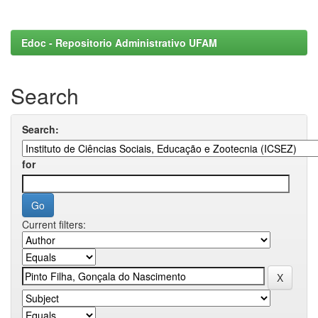
Edoc - Repositorio Administrativo UFAM
Search
Search:
for
Current filters: