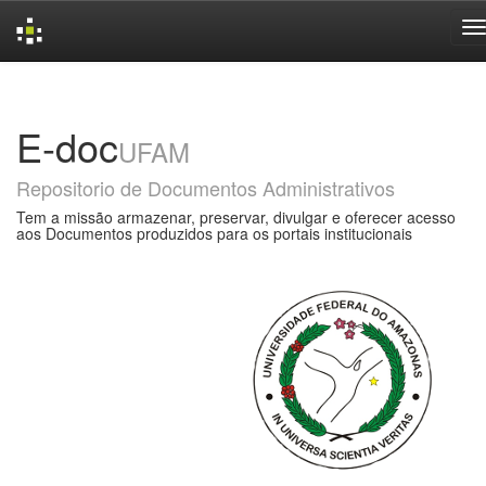
Skip
navigation
E-doc
UFAM
Repositorio de Documentos Administrativos
Tem a missão armazenar, preservar, divulgar e oferecer acesso
aos Documentos produzidos para os portais institucionais