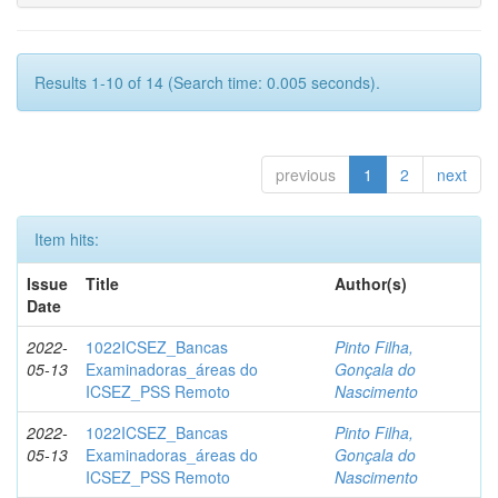
Results 1-10 of 14 (Search time: 0.005 seconds).
previous
1
2
next
Item hits:
Issue
Title
Author(s)
Date
2022-
1022ICSEZ_Bancas
Pinto Filha,
05-13
Examinadoras_áreas do
Gonçala do
ICSEZ_PSS Remoto
Nascimento
2022-
1022ICSEZ_Bancas
Pinto Filha,
05-13
Examinadoras_áreas do
Gonçala do
ICSEZ_PSS Remoto
Nascimento