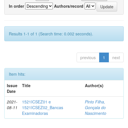
In order
Authors/record
Results 1-1 of 1 (Search time: 0.002 seconds).
previous
1
next
Item hits:
Issue
Title
Author(s)
Date
2021-
1521ICSEZ01 e
Pinto Filha,
08-11
1521ICSEZ02_Bancas
Gonçala do
Examinadoras
Nascimento