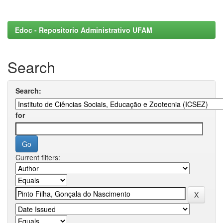
Edoc - Repositorio Administrativo UFAM
Search
Search:
for
Current filters: