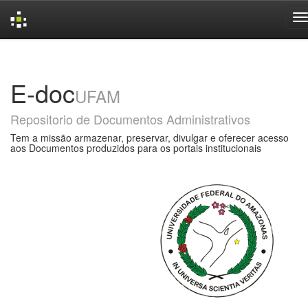
Skip
navigation
E-doc
UFAM
Repositorio de Documentos Administrativos
Tem a missão armazenar, preservar, divulgar e oferecer acesso
aos Documentos produzidos para os portais institucionais