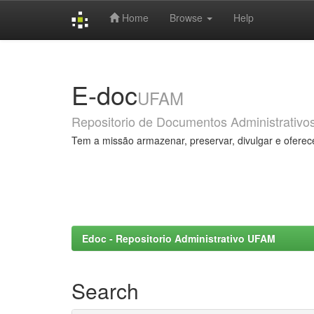
Home
Browse
Help
Skip
navigation
E-doc
UFAM
Repositorio de Documentos Administrativo
Tem a missão armazenar, preservar, divulgar e oferec
Edoc - Repositorio Administrativo UFAM
Search