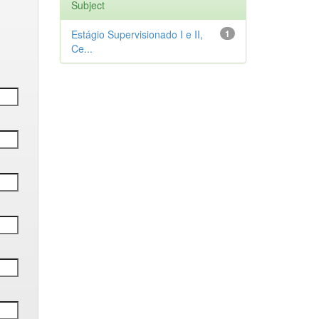
Subject
Estágio Supervisionado I e II,
1
Ce...