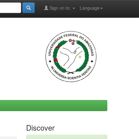
Sign on to:
Language
Discover