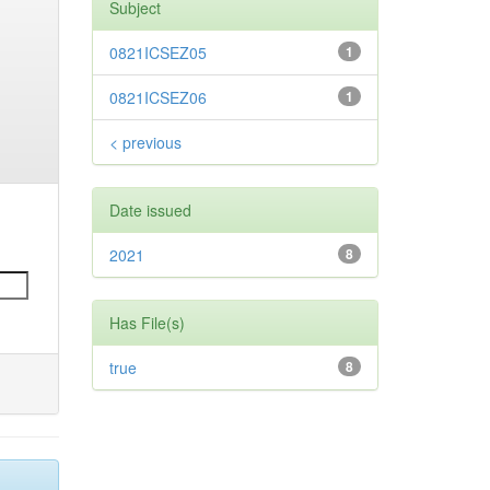
Subject
0821ICSEZ05
1
0821ICSEZ06
1
< previous
Date issued
2021
8
Has File(s)
true
8