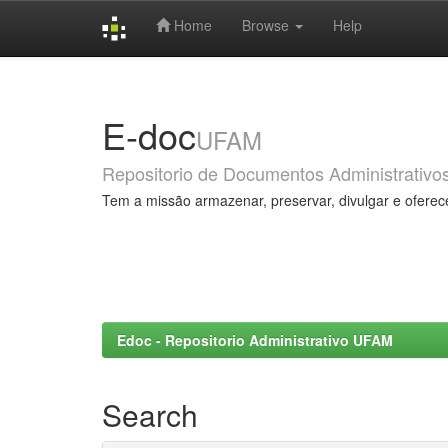
Home
Browse
Help
Skip
navigation
E-doc
UFAM
Repositorio de Documentos Administrativo
Tem a missão armazenar, preservar, divulgar e oferec
Edoc - Repositorio Administrativo UFAM
Search