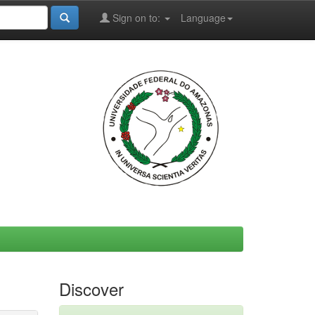
Sign on to:
Language
Discover