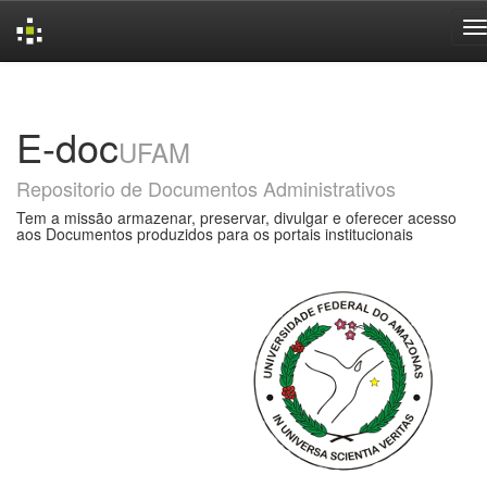
Skip
navigation
E-doc
UFAM
Repositorio de Documentos Administrativos
Tem a missão armazenar, preservar, divulgar e oferecer acesso
aos Documentos produzidos para os portais institucionais