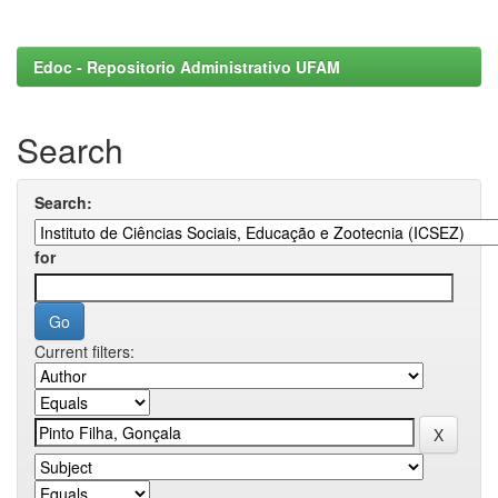
Edoc - Repositorio Administrativo UFAM
Search
Search:
for
Current filters: