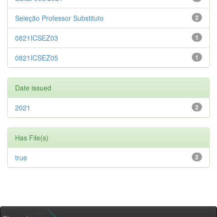
Seleção Professor Substituto
2
0821ICSEZ03
1
0821ICSEZ05
1
Date issued
2021
2
Has File(s)
true
2