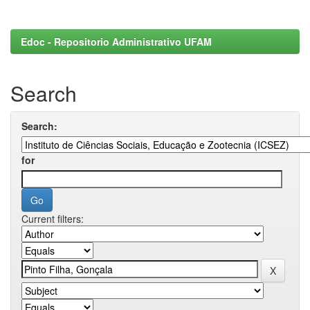
Edoc - Repositorio Administrativo UFAM
Search
Search:
for
Current filters: