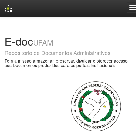
Skip
navigation
E-doc
UFAM
Repositorio de Documentos Administrativos
Tem a missão armazenar, preservar, divulgar e oferecer acesso
aos Documentos produzidos para os portais institucionais