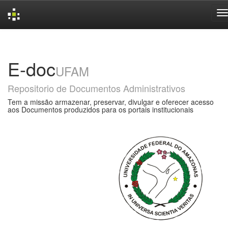
Skip
navigation
E-doc
UFAM
Repositorio de Documentos Administrativos
Tem a missão armazenar, preservar, divulgar e oferecer acesso
aos Documentos produzidos para os portais institucionais