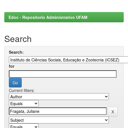
Edoc - Repositorio Administrativo UFAM
Search
Search:
for
Current filters: