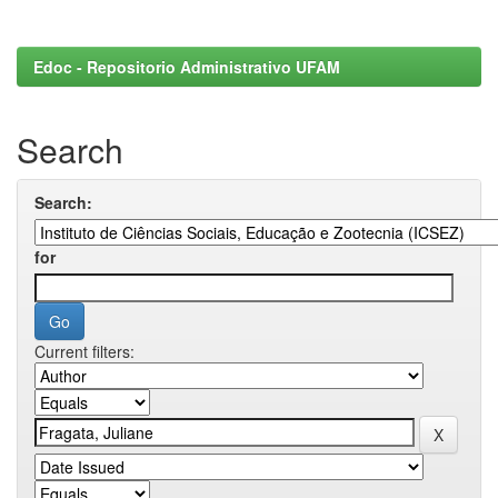
Edoc - Repositorio Administrativo UFAM
Search
Search:
for
Current filters: