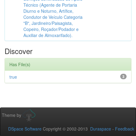
Técnico (Agente de Portaria
Diurno e Noturno, Artífice,
Condutor de Veículo Categoria
"B", Jardineiro/Paisagista,
Copeiro, Roçador/Podador e
Auxiliar de Almoxarifado).
Discover
Has File(s)
true
3
Theme by
DSpace Software
Copyright © 2002-2013
Duraspace
-
Feedback