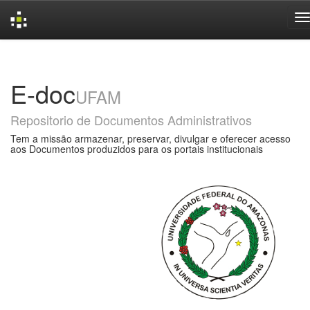
Skip
navigation
E-doc
UFAM
Repositorio de Documentos Administrativos
Tem a missão armazenar, preservar, divulgar e oferecer acesso
aos Documentos produzidos para os portais institucionais