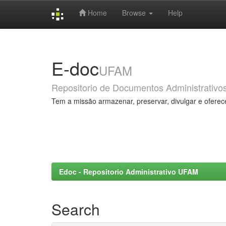
Home
Browse
Help
Skip
navigation
E-doc
UFAM
Repositorio de Documentos Administrativo
Tem a missão armazenar, preservar, divulgar e oferec
Edoc - Repositorio Administrativo UFAM
Search