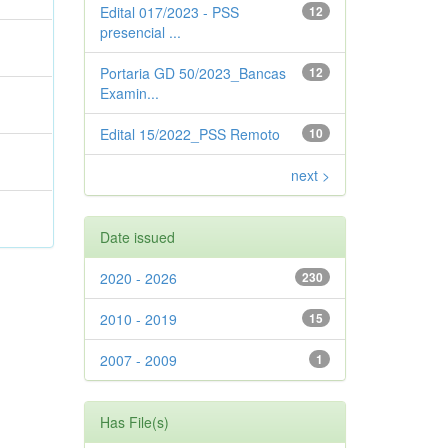
Edital 017/2023 - PSS
12
presencial ...
Portaria GD 50/2023_Bancas
12
Examin...
Edital 15/2022_PSS Remoto
10
next >
Date issued
2020 - 2026
230
2010 - 2019
15
2007 - 2009
1
Has File(s)