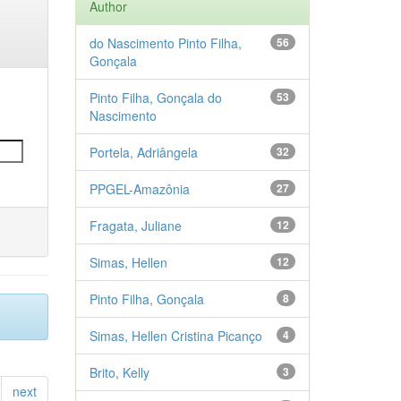
Author
do Nascimento Pinto Filha,
56
Gonçala
Pinto Filha, Gonçala do
53
Nascimento
Portela, Adriângela
32
PPGEL-Amazônia
27
Fragata, Juliane
12
Simas, Hellen
12
Pinto Filha, Gonçala
8
Simas, Hellen Cristina Picanço
4
Brito, Kelly
3
next