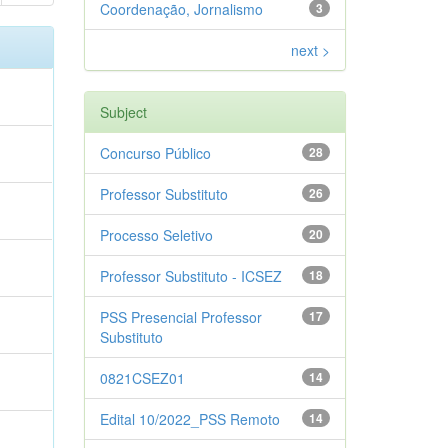
Coordenação, Jornalismo
3
next >
Subject
Concurso Público
28
Professor Substituto
26
Processo Seletivo
20
Professor Substituto - ICSEZ
18
PSS Presencial Professor
17
Substituto
0821CSEZ01
14
Edital 10/2022_PSS Remoto
14