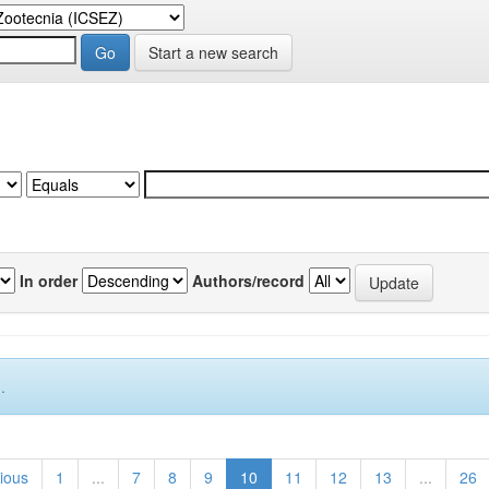
Start a new search
In order
Authors/record
.
ious
1
...
7
8
9
10
11
12
13
...
26