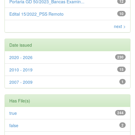
Portaria GD 50/2023_Bancas Examin...
12
Edital 15/2022_PSS Remoto
10
next >
Date issued
2020 - 2026
230
2010 - 2019
15
2007 - 2009
1
Has File(s)
true
244
false
2