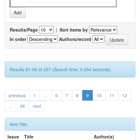
Results/Page
|
Sort items by
In order
Authors/record
Results 81-90 of 257 (Search time: 0.054 seconds).
previous
1
...
6
7
8
9
10
11
12
...
26
next
Item hits:
Issue
Title
Author(s)