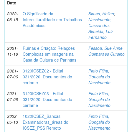
Date
2022-
O Significado da
Simas, Hellen
;
08-15
Interculturalidade em Trabalhos
Nascimento,
Acadêmicos
Cassandra
;
Almeida, Luiz
Fernando
2021-
Ruínas e Criação: Relações
Pessoa, Sue Anne
11-18
Complexas em imagens na
Guimarães Cursino
Casa da Cultura de Parintins
2021-
3120ICSEZ02 - Edital
Pinto Filha,
07-06
031/2020_Documentos do
Gonçala do
certame
Nascimento
2021-
3120ICSEZ03 - Edital
Pinto Filha,
07-06
031/2020_Documentos do
Gonçala do
certame
Nascimento
2022-
1022ICSEZ_Bancas
Pinto Filha,
05-13
Examinadoras_áreas do
Gonçala do
ICSEZ_PSS Remoto
Nascimento