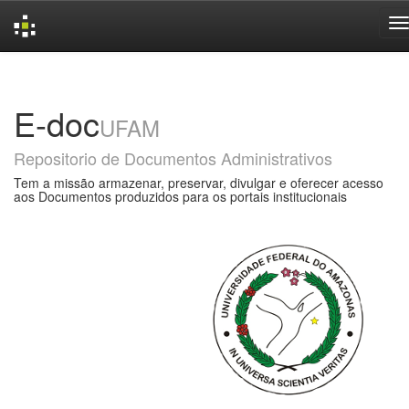
Skip
navigation
E-doc
UFAM
Repositorio de Documentos Administrativos
Tem a missão armazenar, preservar, divulgar e oferecer acesso
aos Documentos produzidos para os portais institucionais