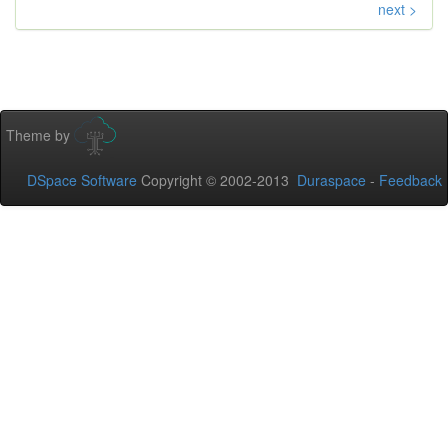
next >
Theme by
DSpace Software
Copyright © 2002-2013
Duraspace
-
Feedback