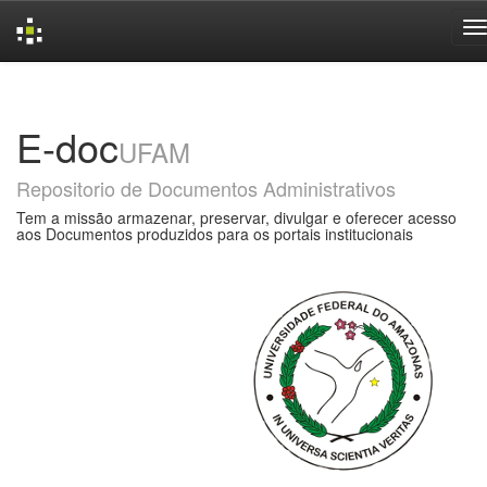
Skip
navigation
E-doc
UFAM
Repositorio de Documentos Administrativos
Tem a missão armazenar, preservar, divulgar e oferecer acesso
aos Documentos produzidos para os portais institucionais