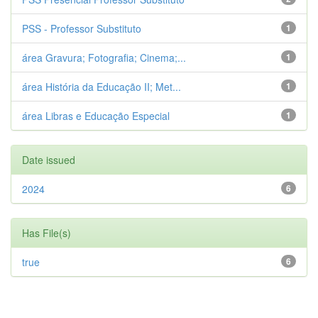
PSS - Professor Substituto
1
área Gravura; Fotografia; Cinema;...
1
área História da Educação II; Met...
1
área Libras e Educação Especial
1
Date issued
2024
6
Has File(s)
true
6