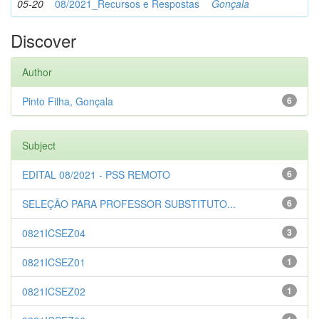
05-20
08/2021_Recursos e Respostas
Gonçala
Discover
Author
Pinto Filha, Gonçala
6
Subject
EDITAL 08/2021 - PSS REMOTO
6
SELEÇÃO PARA PROFESSOR SUBSTITUTO...
6
0821ICSEZ04
3
0821ICSEZ01
1
0821ICSEZ02
1