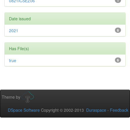
0821ICSEZ06
1
Date issued
2021
6
Has File(s)
true
6
Theme by
DSpace Software
Copyright © 2002-2013
Duraspace
-
Feedback