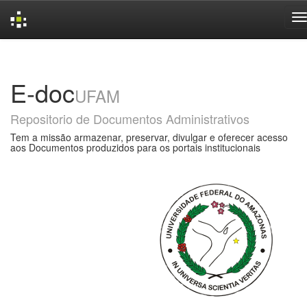
Skip
navigation
E-doc
UFAM
Repositorio de Documentos Administrativos
Tem a missão armazenar, preservar, divulgar e oferecer acesso
aos Documentos produzidos para os portais institucionais