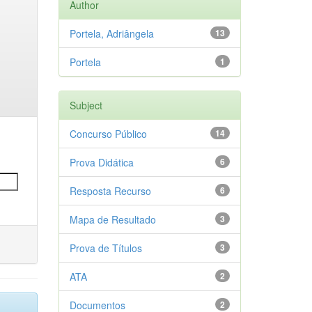
Author
Portela, Adriângela
13
Portela
1
Subject
Concurso Público
14
Prova Didática
6
Resposta Recurso
6
Mapa de Resultado
3
Prova de Títulos
3
ATA
2
Documentos
2