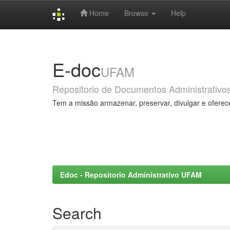
Home
Browse
Help
Skip
navigation
E-doc
UFAM
Repositorio de Documentos Administrativo
Tem a missão armazenar, preservar, divulgar e oferec
Edoc - Repositorio Administrativo UFAM
Search