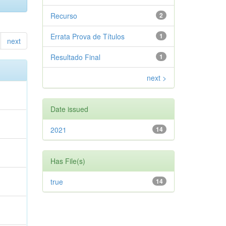
Recurso
2
Errata Prova de Títulos
1
next
Resultado Final
1
next >
Date issued
2021
14
Has File(s)
true
14