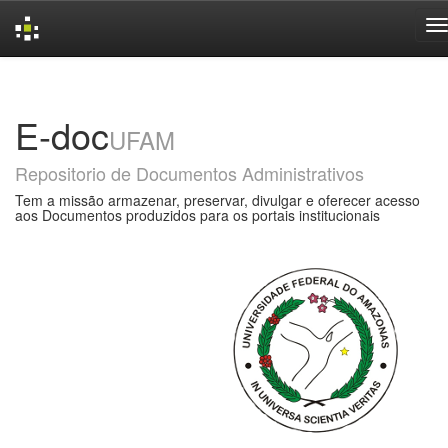
Skip
navigation
E-doc
UFAM
Repositorio de Documentos Administrativos
Tem a missão armazenar, preservar, divulgar e oferecer acesso
aos Documentos produzidos para os portais institucionais