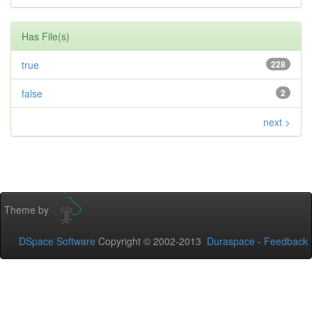
Has File(s)
true
228
false
2
next >
Theme by
DSpace Software
Copyright © 2002-2013
Duraspace
-
Feedback