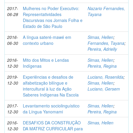
2017-
Mulheres no Poder Executivo:
Nazario Fernandes,
06-28
Representatividades
Tayana
Discursivas nos Jornais Folha e
Estado de São Paulo
2016-
A língua sateré-mawé em
Simas, Hellen
;
06-30
contexto urbano
Fernandes, Tayana
;
Pereira, Adrielly
2016-
Mito dos Mitos e Lendas
Simas, Hellen
;
12-30
Indígenas
Pereira, Regina
2019-
Experiências e desafios de
Luciano, Rosenilda
;
12-30
alfabetização bilíngue e
Simas, Hellen
;
intercultural à luz da Ação
Luciano, Gersem
Saberes Indígenas Na Escola
2017-
Levantamento sociolinguístico
Simas, Hellen
;
12-30
da Língua Yanomami
Pereira, Regina
2016-
DESAFIOS DA CONSTRUÇÃO
Simas, Hellen
12-30
DA MATRIZ CURRICULAR para