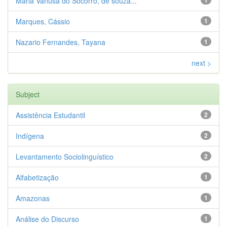
Maria Vanusa do Socorro, de souza...
1
Marques, Cássio
1
Nazario Fernandes, Tayana
1
next >
Subject
Assistência Estudantil
2
Indígena
2
Levantamento Sociolinguístico
2
Alfabetização
1
Amazonas
1
Análise do Discurso
1