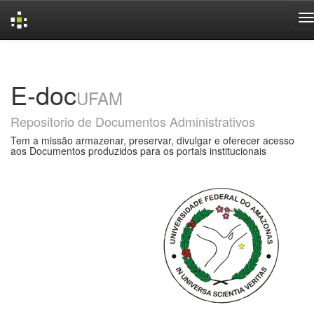
Skip
navigation
E-doc
UFAM
Repositorio de Documentos Administrativos
Tem a missão armazenar, preservar, divulgar e oferecer acesso
aos Documentos produzidos para os portais institucionais