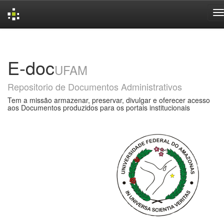
Skip
navigation
E-doc
UFAM
Repositorio de Documentos Administrativos
Tem a missão armazenar, preservar, divulgar e oferecer acesso
aos Documentos produzidos para os portais institucionais