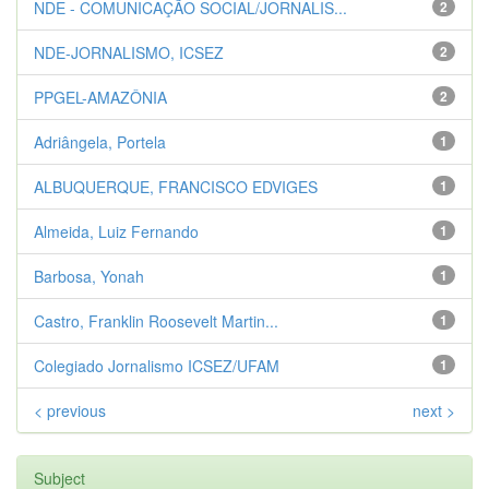
NDE - COMUNICAÇÃO SOCIAL/JORNALIS...
2
NDE-JORNALISMO, ICSEZ
2
PPGEL-AMAZÔNIA
2
Adriângela, Portela
1
ALBUQUERQUE, FRANCISCO EDVIGES
1
Almeida, Luiz Fernando
1
Barbosa, Yonah
1
Castro, Franklin Roosevelt Martin...
1
Colegiado Jornalismo ICSEZ/UFAM
1
< previous
next >
Subject