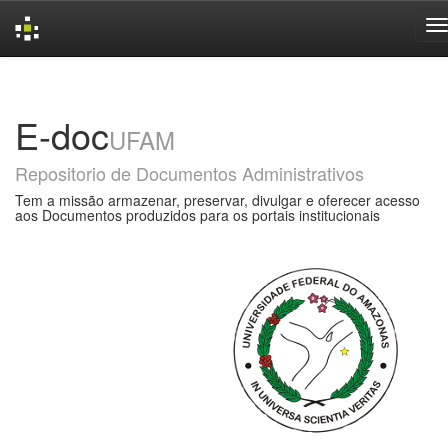
Skip
navigation
E-doc
UFAM
Repositorio de Documentos Administrativos
Tem a missão armazenar, preservar, divulgar e oferecer acesso
aos Documentos produzidos para os portais institucionais