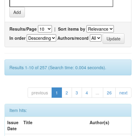
Results/Page
|
Sort items by
In order
Authors/record
Results 1-10 of 257 (Search time: 0.004 seconds).
previous
1
2
3
4
...
26
next
Item hits:
Issue
Title
Author(s)
Date