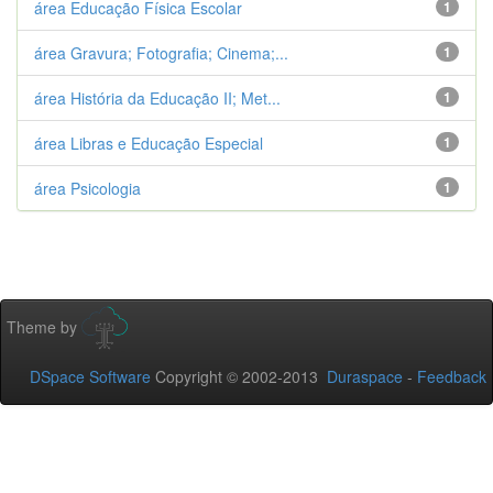
área Educação Física Escolar
1
área Gravura; Fotografia; Cinema;...
1
área História da Educação II; Met...
1
área Libras e Educação Especial
1
área Psicologia
1
Theme by
DSpace Software
Copyright © 2002-2013
Duraspace
-
Feedback