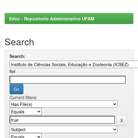
Edoc - Repositorio Administrativo UFAM
Search
Search:
for
Current filters: