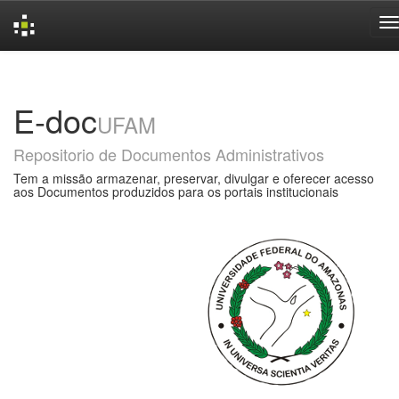
Skip
navigation
E-doc
UFAM
Repositorio de Documentos Administrativos
Tem a missão armazenar, preservar, divulgar e oferecer acesso
aos Documentos produzidos para os portais institucionais