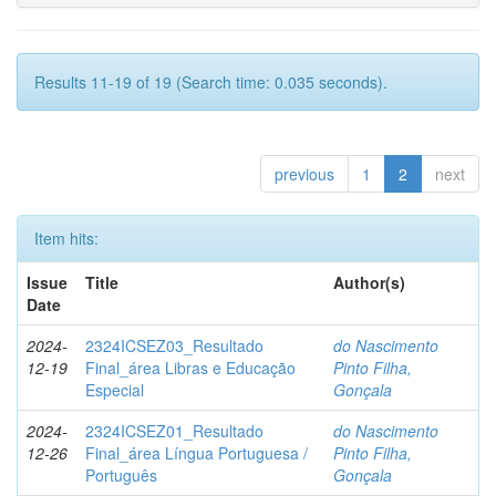
Results 11-19 of 19 (Search time: 0.035 seconds).
previous
1
2
next
Item hits:
Issue
Title
Author(s)
Date
2024-
2324ICSEZ03_Resultado
do Nascimento
12-19
Final_área Libras e Educação
Pinto Filha,
Especial
Gonçala
2024-
2324ICSEZ01_Resultado
do Nascimento
12-26
Final_área Língua Portuguesa /
Pinto Filha,
Português
Gonçala