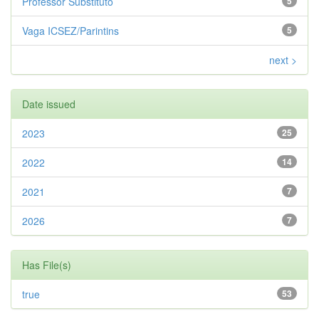
Professor Substituto
5
Vaga ICSEZ/Parintins
5
next >
Date issued
2023
25
2022
14
2021
7
2026
7
Has File(s)
true
53