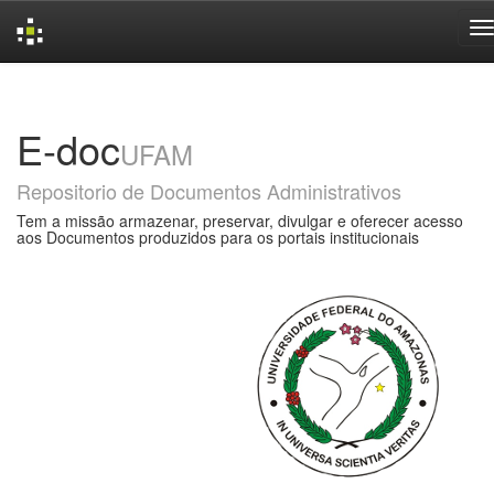
Skip
navigation
E-doc
UFAM
Repositorio de Documentos Administrativos
Tem a missão armazenar, preservar, divulgar e oferecer acesso
aos Documentos produzidos para os portais institucionais