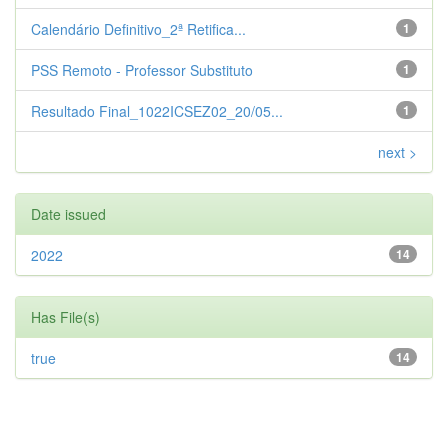
Calendário Definitivo_2ª Retifica...
1
PSS Remoto - Professor Substituto
1
Resultado Final_1022ICSEZ02_20/05...
1
next >
Date issued
2022
14
Has File(s)
true
14