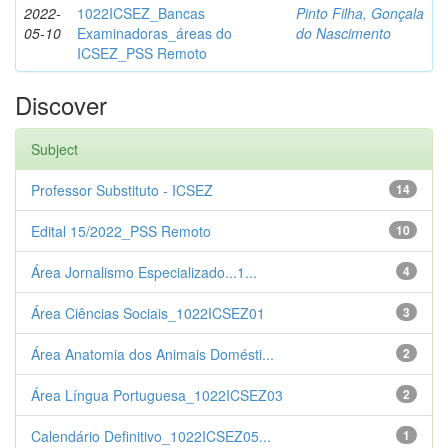
2022-
1022ICSEZ_Bancas
Pinto Filha, Gonçala
05-10
Examinadoras_áreas do
do Nascimento
ICSEZ_PSS Remoto
Discover
Subject
Professor Substituto - ICSEZ
14
Edital 15/2022_PSS Remoto
10
Área Jornalismo Especializado...1...
4
Área Ciências Sociais_1022ICSEZ01
3
Área Anatomia dos Animais Domésti...
2
Área Língua Portuguesa_1022ICSEZ03
2
Calendário Definitivo_1022ICSEZ05...
1