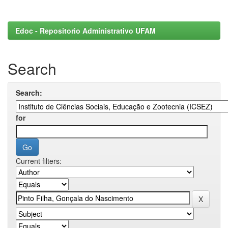
Edoc - Repositorio Administrativo UFAM
Search
Search:
for
Current filters: