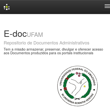
Skip
navigation
E-doc
UFAM
Repositorio de Documentos Administrativos
Tem a missão armazenar, preservar, divulgar e oferecer acesso
aos Documentos produzidos para os portais institucionais