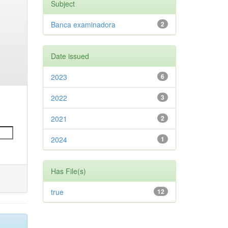
Subject
Banca examinadora
2
Date issued
2023
6
2022
3
2021
2
2024
1
Has File(s)
true
12