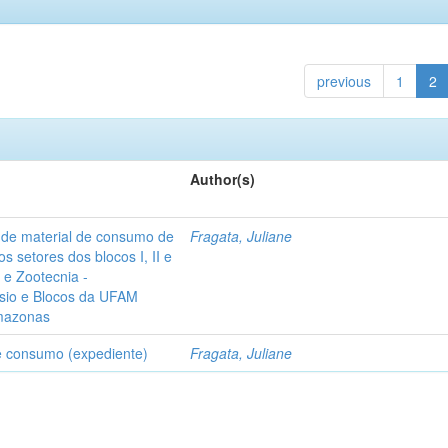
previous
1
2
Author(s)
o de material de consumo de
Fragata, Juliane
s setores dos blocos I, II e
o e Zootecnia -
ásio e Blocos da UFAM
Amazonas
e consumo (expediente)
Fragata, Juliane