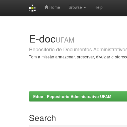
Home
Browse
Help
Skip
navigation
E-doc
UFAM
Repositorio de Documentos Administrativo
Tem a missão armazenar, preservar, divulgar e oferec
Edoc - Repositorio Administrativo UFAM
Search