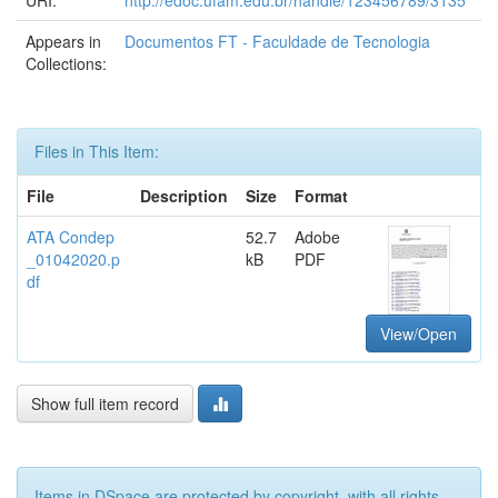
URI:
http://edoc.ufam.edu.br/handle/123456789/3135
Appears in
Documentos FT - Faculdade de Tecnologia
Collections:
Files in This Item:
File
Description
Size
Format
ATA Condep
52.7
Adobe
_01042020.p
kB
PDF
df
View/Open
Show full item record
Items in DSpace are protected by copyright, with all rights