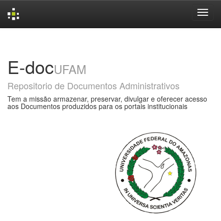
Skip
navigation
E-doc
UFAM
Repositorio de Documentos Administrativos
Tem a missão armazenar, preservar, divulgar e oferecer acesso
aos Documentos produzidos para os portais institucionais