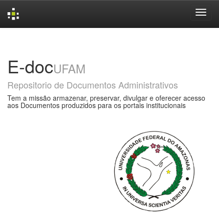
Skip
navigation
E-doc
UFAM
Repositorio de Documentos Administrativos
Tem a missão armazenar, preservar, divulgar e oferecer acesso
aos Documentos produzidos para os portais institucionais