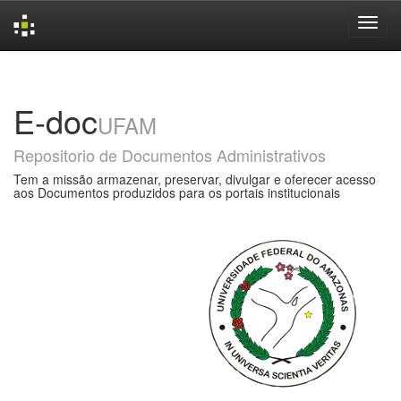
Skip
navigation
E-doc
UFAM
Repositorio de Documentos Administrativos
Tem a missão armazenar, preservar, divulgar e oferecer acesso
aos Documentos produzidos para os portais institucionais