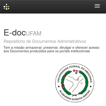
Skip
navigation
E-doc
UFAM
Repositorio de Documentos Administrativos
Tem a missão armazenar, preservar, divulgar e oferecer acesso
aos Documentos produzidos para os portais institucionais