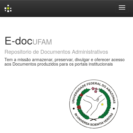
Skip
navigation
E-doc
UFAM
Repositorio de Documentos Administrativos
Tem a missão armazenar, preservar, divulgar e oferecer acesso
aos Documentos produzidos para os portais institucionais