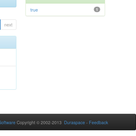
true
1
next
oftware
Copyright © 2002-2013
Duraspace
-
Feedback