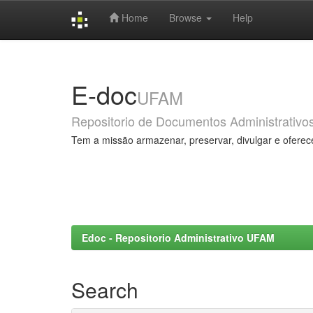
Home
Browse
Help
Skip
navigation
E-doc
UFAM
Repositorio de Documentos Administrativo
Tem a missão armazenar, preservar, divulgar e oferec
Edoc - Repositorio Administrativo UFAM
Search