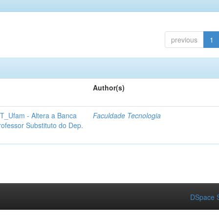
previous
1
Author(s)
 FT_Ufam - Altera a Banca
Faculdade Tecnologia
ofessor Substituto do Dep.
DSpace S