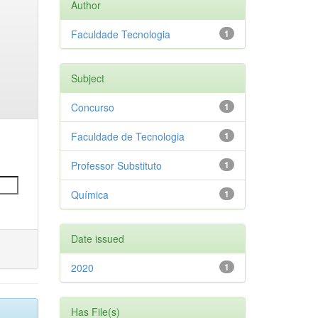
Author
Faculdade Tecnologia
1
Subject
Concurso
1
Faculdade de Tecnologia
1
Professor Substituto
1
Química
1
Date issued
2020
1
Has File(s)