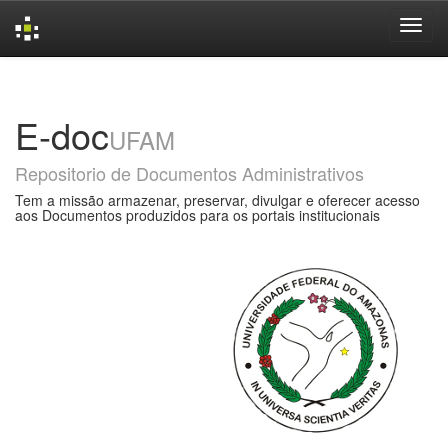
Skip
navigation
E-doc
UFAM
Repositorio de Documentos Administrativos
Tem a missão armazenar, preservar, divulgar e oferecer acesso
aos Documentos produzidos para os portais institucionais