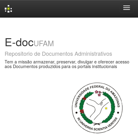
Skip
navigation
E-doc
UFAM
Repositorio de Documentos Administrativos
Tem a missão armazenar, preservar, divulgar e oferecer acesso
aos Documentos produzidos para os portais institucionais