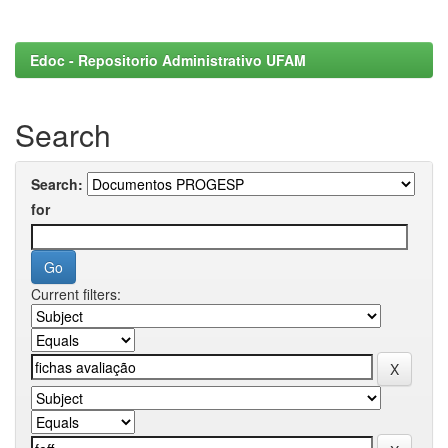
Edoc - Repositorio Administrativo UFAM
Search
Search:
for
Current filters: