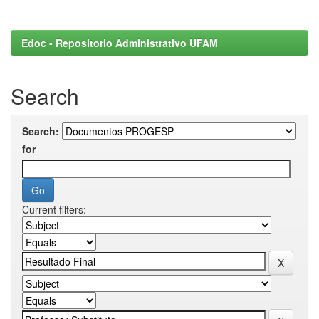
Edoc - Repositorio Administrativo UFAM
Search
Search:
for
Current filters: