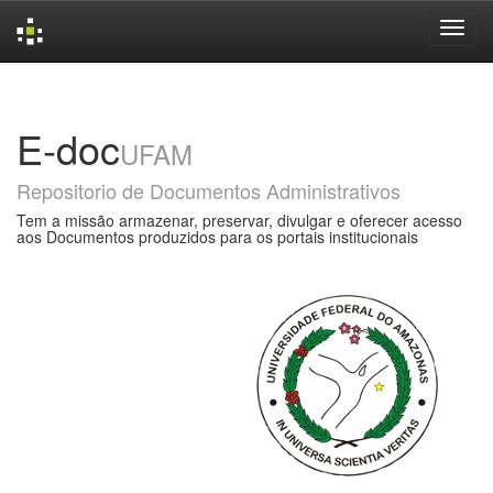
Skip
navigation
E-doc
UFAM
Repositorio de Documentos Administrativos
Tem a missão armazenar, preservar, divulgar e oferecer acesso
aos Documentos produzidos para os portais institucionais