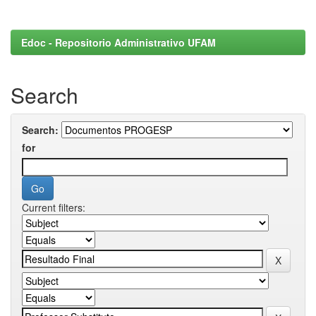
Edoc - Repositorio Administrativo UFAM
Search
Search:
for
Current filters: