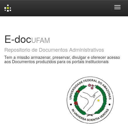
Skip
navigation
E-doc
UFAM
Repositorio de Documentos Administrativos
Tem a missão armazenar, preservar, divulgar e oferecer acesso
aos Documentos produzidos para os portais institucionais