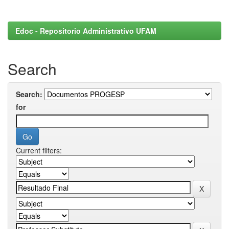
Edoc - Repositorio Administrativo UFAM
Search
Search:
for
Current filters: