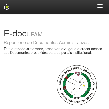
Skip
navigation
E-doc
UFAM
Repositorio de Documentos Administrativos
Tem a missão armazenar, preservar, divulgar e oferecer acesso
aos Documentos produzidos para os portais institucionais