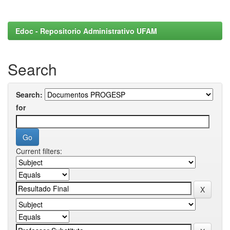
Edoc - Repositorio Administrativo UFAM
Search
Search:
for
Current filters: