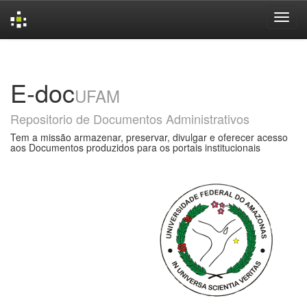
Skip
navigation
E-doc
UFAM
Repositorio de Documentos Administrativos
Tem a missão armazenar, preservar, divulgar e oferecer acesso
aos Documentos produzidos para os portais institucionais