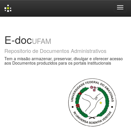
Skip
navigation
E-doc
UFAM
Repositorio de Documentos Administrativos
Tem a missão armazenar, preservar, divulgar e oferecer acesso
aos Documentos produzidos para os portais institucionais