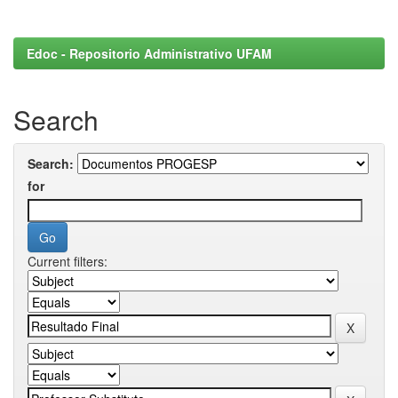
Edoc - Repositorio Administrativo UFAM
Search
Search:
for
Current filters: