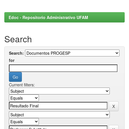
Edoc - Repositorio Administrativo UFAM
Search
Search:
for
Current filters: