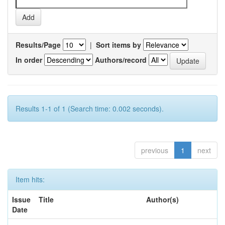
Results/Page
|
Sort items by
In order
Authors/record
Results 1-1 of 1 (Search time: 0.002 seconds).
previous
1
next
Item hits:
Issue
Title
Author(s)
Date