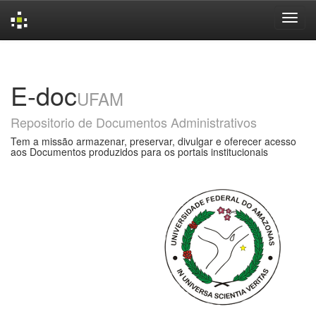
Skip
navigation
E-doc
UFAM
Repositorio de Documentos Administrativos
Tem a missão armazenar, preservar, divulgar e oferecer acesso
aos Documentos produzidos para os portais institucionais