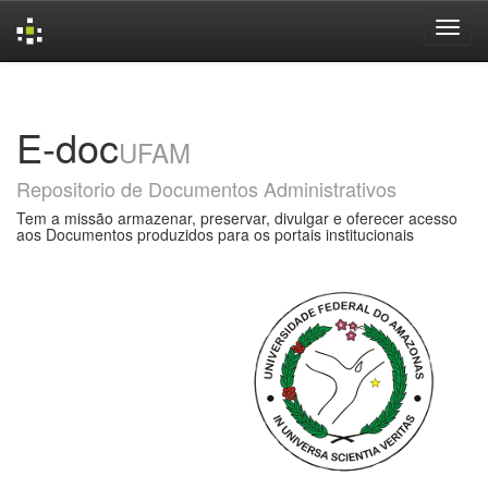
Skip
navigation
E-doc
UFAM
Repositorio de Documentos Administrativos
Tem a missão armazenar, preservar, divulgar e oferecer acesso
aos Documentos produzidos para os portais institucionais