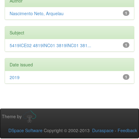
Author
Nascimento Neto, Arquelau
1
Subject
5419ICE02 4819INC01 3819INC01 381...
1
Date issued
2019
1
Theme by
DSpace Software
Copyright © 2002-2013
Duraspace
-
Feedback