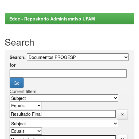
Edoc - Repositorio Administrativo UFAM
Search
Search:
for
Current filters: