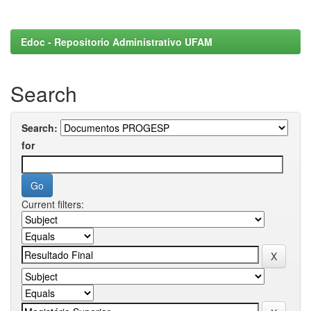
Edoc - Repositorio Administrativo UFAM
Search
Search:
for
Current filters: