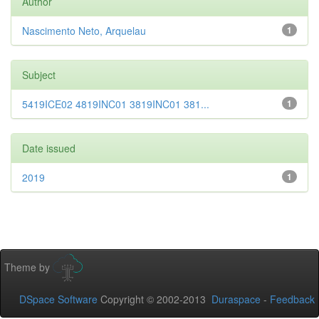
Author
Nascimento Neto, Arquelau
1
Subject
5419ICE02 4819INC01 3819INC01 381...
1
Date issued
2019
1
Theme by
DSpace Software
Copyright © 2002-2013
Duraspace
-
Feedback