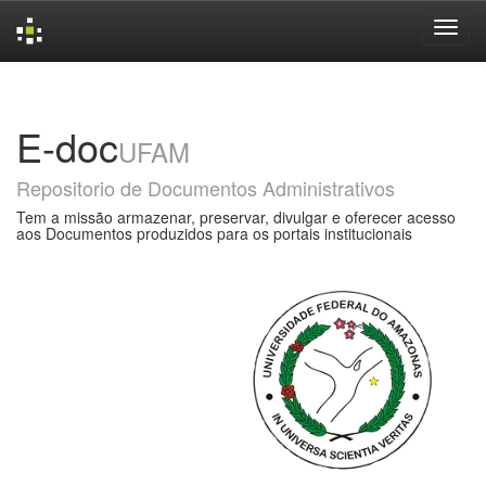
Skip
navigation
E-doc
UFAM
Repositorio de Documentos Administrativos
Tem a missão armazenar, preservar, divulgar e oferecer acesso
aos Documentos produzidos para os portais institucionais