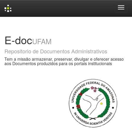
Skip
navigation
E-doc
UFAM
Repositorio de Documentos Administrativos
Tem a missão armazenar, preservar, divulgar e oferecer acesso
aos Documentos produzidos para os portais institucionais