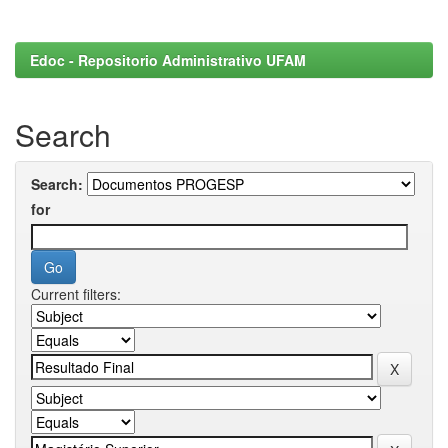
Edoc - Repositorio Administrativo UFAM
Search
Search:
for
Current filters: