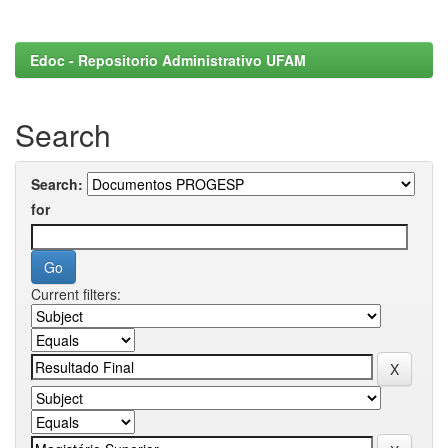
Edoc - Repositorio Administrativo UFAM
Search
Search:
for
Current filters: