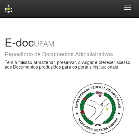
Skip
navigation
E-doc
UFAM
Repositorio de Documentos Administrativos
Tem a missão armazenar, preservar, divulgar e oferecer acesso
aos Documentos produzidos para os portais institucionais