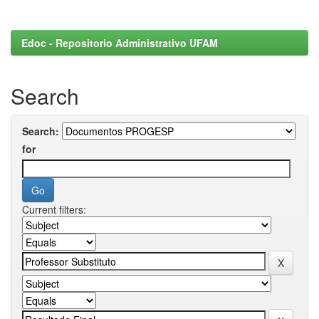
Edoc - Repositorio Administrativo UFAM
Search
Search:
for
Current filters: