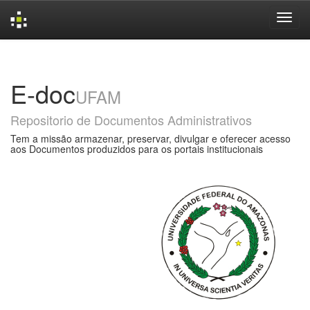
Skip
navigation
E-doc
UFAM
Repositorio de Documentos Administrativos
Tem a missão armazenar, preservar, divulgar e oferecer acesso
aos Documentos produzidos para os portais institucionais