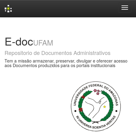
Skip
navigation
E-doc
UFAM
Repositorio de Documentos Administrativos
Tem a missão armazenar, preservar, divulgar e oferecer acesso
aos Documentos produzidos para os portais institucionais