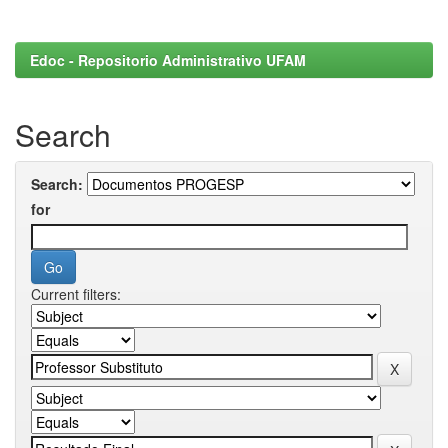
Edoc - Repositorio Administrativo UFAM
Search
Search:
for
Current filters: