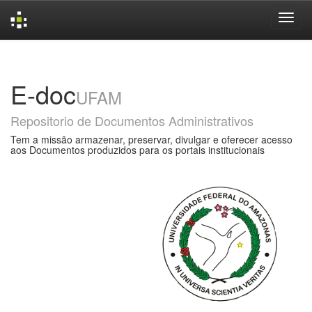
Skip
navigation
E-doc
UFAM
Repositorio de Documentos Administrativos
Tem a missão armazenar, preservar, divulgar e oferecer acesso
aos Documentos produzidos para os portais institucionais