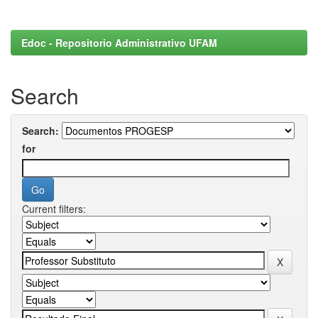
Edoc - Repositorio Administrativo UFAM
Search
Search:
for
Current filters: